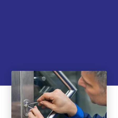
95€
120€
SAMSTAG
SONNTAG UND FEIERTAG
08:00 - 22:00 Uhr
Rund um die Uhr
120€
169€