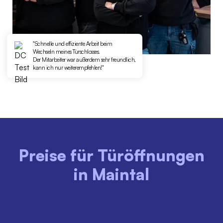
"Schnelle und effiziente Arbeit beim
Wechseln meines Türschlosses.
Der Mitarbeiter war außerdem sehr freundlich,
kann ich nur weiterempfehlen!"
Preise für Türöffnungen
in Maintal
MONTAG - FREITAG
MONTAG - FREITAG
08:00 - 18:00 Uhr
18:00 - 22:00 Uhr