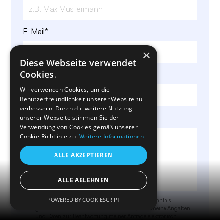
E-Mail*
×
Diese Webseite verwendet
Cookies.
Telefonnummer*
Wir verwenden Cookies, um die
Benutzerfreundlichkeit unserer Website zu
verbessern. Durch die weitere Nutzung
Ihr Anliegen*
unserer Webseite stimmen Sie der
Verwendung von Cookies gemäß unserer
Cookie-Richtlinie zu.
Weitere Informationen
ALLE AKZEPTIEREN
Menü
ALLE ABLEHNEN
POWERED BY COOKIESCRIPT
Ja, ich habe die
Datenschutzerklärung
zur Kenntnis
genommen. Ich bin damit einverstanden, dass meine Angaben
und Daten zur Beantwortung meiner Anfrage elektronisch