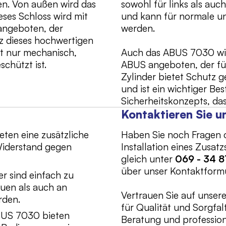
n. Von außen wird das
sowohl für links als au
eses Schloss wird mit
und kann für normale u
angeboten, der
werden.
atz dieses hochwertigen
cht nur mechanisch,
Auch das ABUS 7030 wir
chützt ist.
ABUS angeboten, der für 
Zylinder bietet Schutz
und ist ein wichtiger Be
Sicherheitskonzepts, das
Kontaktieren Sie u
ieten eine zusätzliche
Haben Sie noch Fragen o
Widerstand gegen
Installation eines Zusat
gleich unter
069 - 34 8
über unser Kontaktformu
er sind einfach zu
euen als auch an
Vertrauen Sie auf unser
rden.
für Qualität und Sorgfa
ABUS 7030 bieten
Beratung und professione