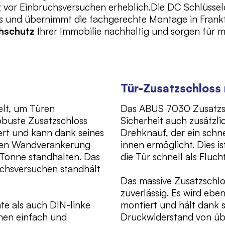
 vor Einbruchsversuchen erheblich.Die DC Schlüsseld
 und übernimmt die fachgerechte Montage in Frankfur
hschutz
Ihrer Immobilie nachhaltig und sorgen für m
Tür-Zusatzschloss
elt, um Türen
Das ABUS 7030 Zusatzsc
robuste Zusatzschloss
Sicherheit auch zusätzl
iert und kann dank seines
Drehknauf, der ein schn
arken Wandverankerung
innen ermöglicht. Dies i
Tonne standhalten. Das
die Tür schnell als Fluc
uchsversuchen standhält
Das massive Zusatzschl
zuverlässig. Es wird eben
te als auch DIN-linke
montiert und hält dank s
nnen einfach und
Druckwiderstand von übe