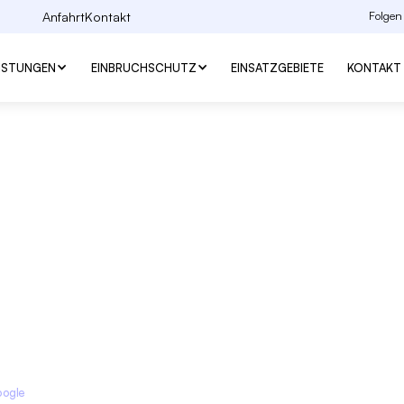
Anfahrt
Kontakt
Folgen
EISTUNGEN
EINBRUCHSCHUTZ
EINSATZGEBIETE
KONTAKT
-Montage in
Main
sseldienst in Frankfurt
–
Schlüssel nachmachen, Schlösser
Jetzt anrufen
fessionell und direkt im
oogle