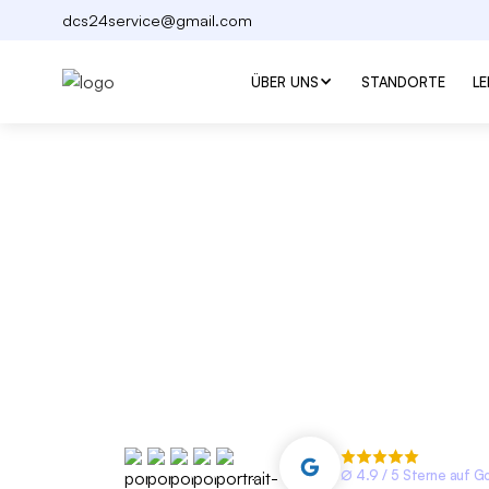
dcs24service@gmail.com
ÜBER UNS
STANDORTE
L
Zusatzschloss
Frankfurt am 
DC Schlüsseldienst Service – Ihr
Schlü
bietet fachgerechten Service rund um 
und Sicherheitstechnik. Zuverlässig, pro
Fachgeschäft.
∅ 4.9 / 5 Sterne auf G