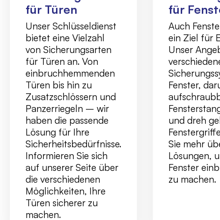
für Türen
für Fenst
Unser Schlüsseldienst
Auch Fenster
bietet eine Vielzahl
ein Ziel für 
von Sicherungsarten
Unser Ange
für Türen an. Von
verschieden
einbruchhemmenden
Sicherungss
Türen bis hin zu
Fenster, dar
Zusatzschlössern und
aufschraub
Panzerriegeln – wir
Fensterstan
haben die passende
und dreh g
Lösung für Ihre
Fenstergriff
Sicherheitsbedürfnisse.
Sie mehr üb
Informieren Sie sich
Lösungen, u
auf unserer Seite über
Fenster ein
die verschiedenen
zu machen.
Möglichkeiten, Ihre
Türen sicherer zu
machen.