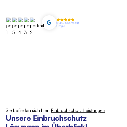
Zuverlässig, professionell und
direkt im Fachgeschäft.
∅ 4.9 / 5 Sterne auf
Google
069 - 34 87 67
995
Sie befinden sich hier:
Einbruchschutz Leistungen
Unsere Einbruchschutz
Lösungen im Überblick!