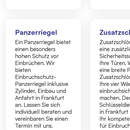
Panzerriegel
Zusatzsc
Ein Panzerriegel bietet
Zusatzschlö
einen besonders
eine zusätzl
hohen Schutz vor
Sicherheitss
Einbrüchen. Wir
Ihre Türen. 
bieten
eine breite 
Einbruchschutz-
Zusatzschlö
Panzerriegel inklusive
Ihre vier W
Zylinder, Einbau und
einbruchsic
Anfahrt in Frankfurt
machen. De
an. Lassen Sie sich
Schlüsseldie
individuell beraten und
in Frankfurt
vereinbaren Sie einen
Ihr kompete
Termin mit uns.
für Einbruc