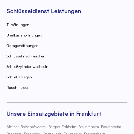
Schlüsseldienst Leistungen
Türöffnungen
Briefkastenöffnungen
Garagenöffnungen
Schlüssel nachmachen
Schließzylinder wechseln
Schließanlagen
Rauchmelder
Unsere Einsatzgebiete in Frankfurt
Altstadt,
Bahnhofsviertel,
Bergen-Enkheim,
Berkersheim,
Bockenheim,
Bonames,
Bornheim,
Dornbusch,
Eckenheim,
Eschersheim,