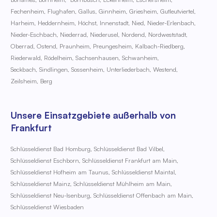
Fechenheim,
Flughafen,
Gallus,
Ginnheim,
Griesheim,
Gutleutviertel,
Harheim,
Heddernheim,
Höchst,
Innenstadt,
Nied,
Nieder-Erlenbach,
Nieder-Eschbach,
Niederrad,
Niederusel,
Nordend,
Nordweststadt,
Oberrad,
Ostend,
Praunheim,
Preungesheim,
Kalbach-Riedberg,
Riederwald,
Rödelheim,
Sachsenhausen,
Schwanheim,
Seckbach,
Sindlingen,
Sossenheim,
Unterliederbach,
Westend,
Zeilsheim,
Berg
Unsere Einsatzgebiete außerhalb von
Frankfurt
Schlüsseldienst Bad Homburg,
Schlüsseldienst Bad Vilbel,
Schlüsseldienst Eschborn,
Schlüsseldienst Frankfurt am Main,
Schlüsseldienst Hofheim am Taunus,
Schlüsseldienst Maintal,
Schlüsseldienst Mainz,
Schlüsseldienst Mühlheim am Main,
Schlüsseldienst Neu-Isenburg,
Schlüsseldienst Offenbach am Main,
Schlüsseldienst Wiesbaden