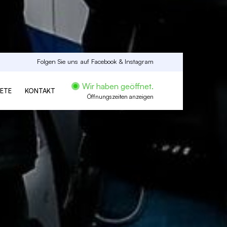
Folgen Sie uns auf
Facebook
&
Instagram
Wir haben geöffnet.
IETE
KONTAKT
Öffnungszeiten anzeigen