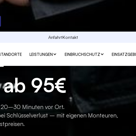
enst
Anfahrt
Kontakt
–
STANDORTE
LEISTUNGEN
EINBRUCHSCHUTZ
EINSATZGEB
 ab 95€
 20–30 Minuten vor Ort.
ei Schlüsselverlust – mit eigenen Monteuren,
stpreisen.