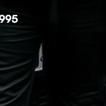
 995
kfurt