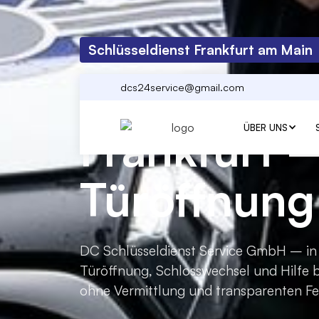
Schlüsseldienst Frankfurt am Main
Schlüsseldi
dcs24service@gmail.com
Frankfurt 
ÜBER UNS
Türöffnung
DC Schlüsseldienst Service GmbH – in
Türöffnung, Schlosswechsel und Hilfe b
ohne Vermittlung und transparenten Fe