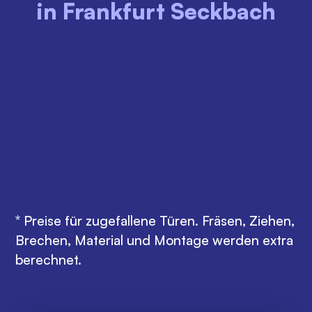
in Frankfurt Seckbach
MONTAG - FREITAG
MONTAG - FREITAG
08:00 - 18:00 Uhr
18:00 - 22:00 Uhr
95€
120€
SAMSTAG
SONNTAG UND FEIERTAG
08:00 - 22:00 Uhr
08:00-22:00
120€
169€
* Preise für zugefallene Türen. Fräsen, Ziehen,
Brechen, Material und Montage werden extra
berechnet.