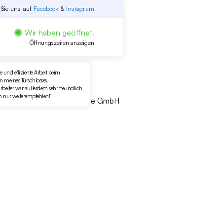
 Sie uns auf
Facebook
&
Instagram
Wir haben geöffnet.
Öffnungszeiten anzeigen
e und effiziente Arbeit beim
 meines Türschlosses.
rbeiter war außerdem sehr freundlich,
h nur weiterempfehlen!"