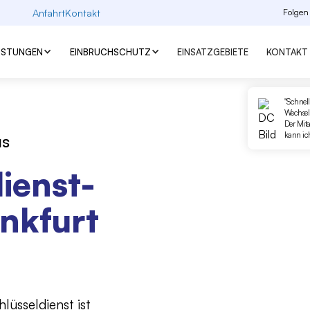
Anfahrt
Kontakt
Folgen
EISTUNGEN
EINBRUCHSCHUTZ
EINSATZGEBIETE
KONTAKT
"Schnell
Wechseln
Der Mita
kann ic
us
ienst-
ankfurt
lüsseldienst ist