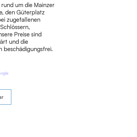
, rund um die Mainzer
e, den Güterplatz
bei zugefallenen
 Schlössern,
sere Preise sind
ärt und die
n beschädigungsfrei.
oogle
ar