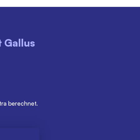
t Gallus
SONNTAG UND FEIERTAG
08:00-22:00
169€
extra berechnet.