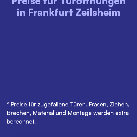
Preise für Türöffnungen
in Frankfurt Zeilsheim
MONTAG - FREITAG
MONTAG - FREITAG
08:00 - 18:00 Uhr
18:00 - 22:00 Uhr
95€
120€
SAMSTAG
SONNTAG UND FEIERTAG
08:00 - 22:00 Uhr
08:00-22:00
120€
169€
* Preise für zugefallene Türen. Fräsen, Ziehen,
Brechen, Material und Montage werden extra
berechnet.