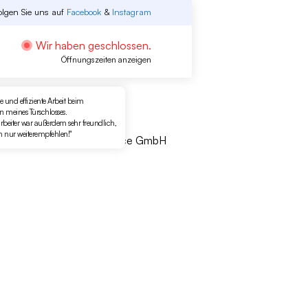
olgen Sie uns auf
Facebook
&
Instagram
Wir haben geschlossen.
Öffnungszeiten anzeigen
e und effiziente Arbeit beim
 meines Türschlosses.
rbeiter war außerdem sehr freundlich,
h nur weiterempfehlen!"