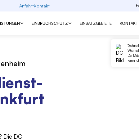
Anfahrt
Kontakt
F
EISTUNGEN
EINBRUCHSCHUTZ
EINSATZGEBIETE
KONTAKT
"Schnell
Wechseln
Der Mita
kann ic
ckenheim
ienst-
ankfurt
? Die DC